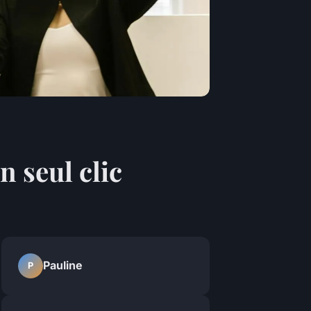
n seul clic
Pauline
P